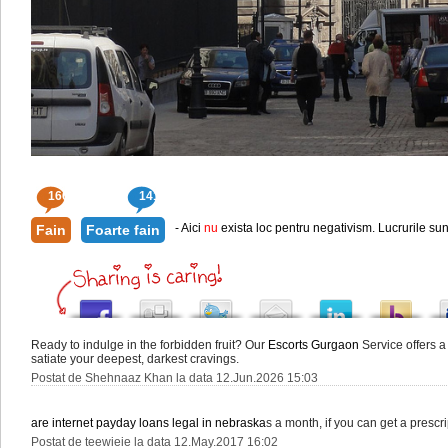
166
141
- Aici
nu
exista loc pentru negativism. Lucrurile sun
Fain
Foarte fain
Ready to indulge in the forbidden fruit? Our
Escorts Gurgaon
Service offers a
satiate your deepest, darkest cravings.
Postat de Shehnaaz Khan la data 12.Jun.2026 15:03
are internet payday loans legal in nebraska
s a month, if you can get a prescr
Postat de teewieie la data 12.May.2017 16:02