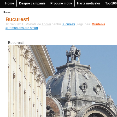
Home
Despre campanie
Propune motiv
Harta motivelor
Top 100
Home
Bucuresti
10.Sep.2011 . Postata de
Andrei
pentru
Bucuresti
, regiunea
Muntenia
|
#Romanians are smart
Bucuresti