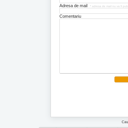
Adresa de mail
* adresa de mail nu va fi pub
Comentariu
Cau