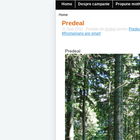
Home
Despre campanie
Propune moti
Home
Predeal
11.Sep.2011 . Postata de
Andrei
pentru
Prede
#Romanians are smart
Predeal