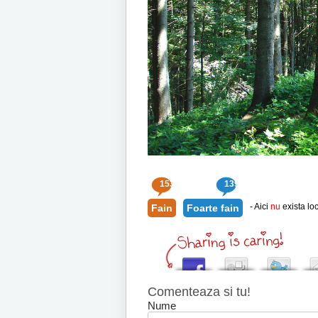
153
139
- Aici
nu
exista loc
Fain
Foarte fain
Comenteaza si tu!
Nume