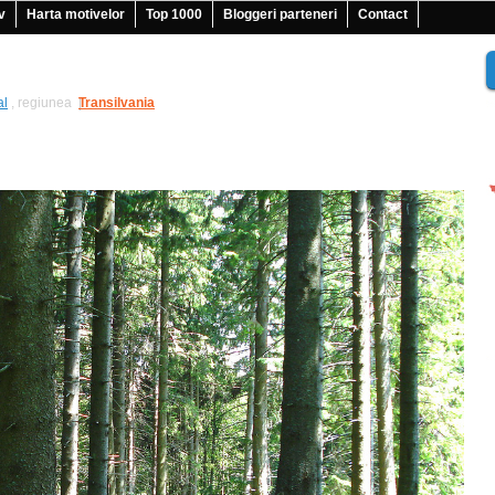
v
Harta motivelor
Top 1000
Bloggeri parteneri
Contact
al
, regiunea
Transilvania
|