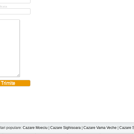
licata
tari populare:
Cazare Moeciu
|
Cazare Sighisoara
|
Cazare Vama Veche
|
Cazare S