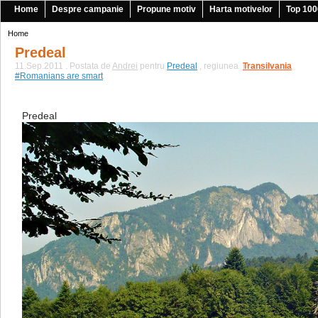
Home
Despre campanie
Propune motiv
Harta motivelor
Top 100
Home
Predeal
11.Sep.2011 . Postata de
Andrei
pentru
Predeal
, regiunea
Transilvania
|
#Romanians are smart
Predeal