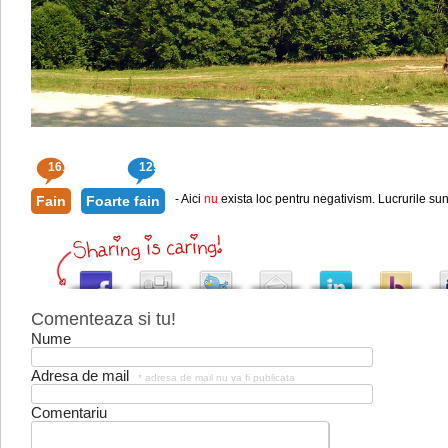
161
129
- Aici
nu
exista loc pentru negativism. Lucrurile sun
Fain
Foarte fain
Comenteaza si tu!
Nume
Adresa de mail
* adresa de mail nu va fi publicata
Comentariu