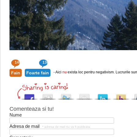
149
138
- Aici
nu
exista loc pentru negativism. Lucrurile sun
Fain
Foarte fain
Comenteaza si tu!
Nume
Adresa de mail
* adresa de mail nu va fi publicata