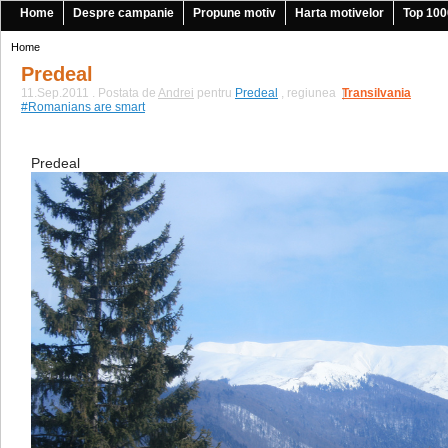
Home
Despre campanie
Propune motiv
Harta motivelor
Top 100
Home
Predeal
11.Sep.2011 . Postata de
Andrei
pentru
Predeal
, regiunea
Transilvania
|
#Romanians are smart
Predeal