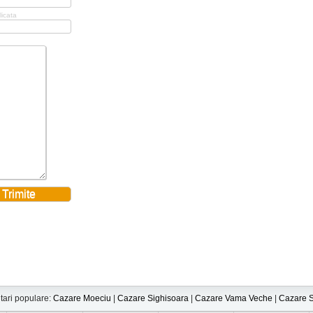
licata
tari populare:
Cazare Moeciu
|
Cazare Sighisoara
|
Cazare Vama Veche
|
Cazare S