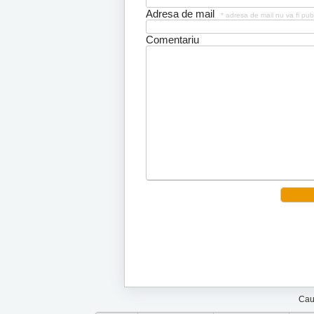
Adresa de mail
* adresa de mail nu va fi pub
Comentariu
Cau