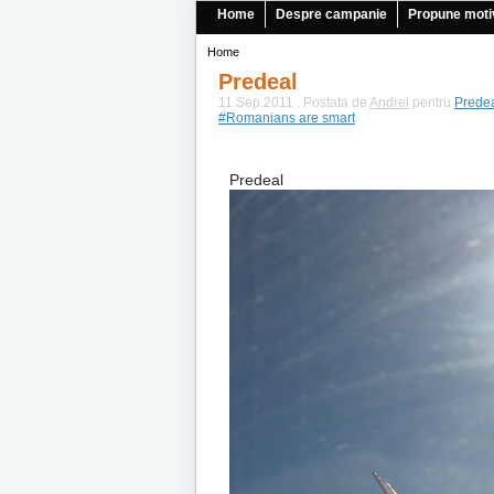
Home
Despre campanie
Propune moti
Home
Predeal
11.Sep.2011 . Postata de
Andrei
pentru
Prede
#Romanians are smart
Predeal