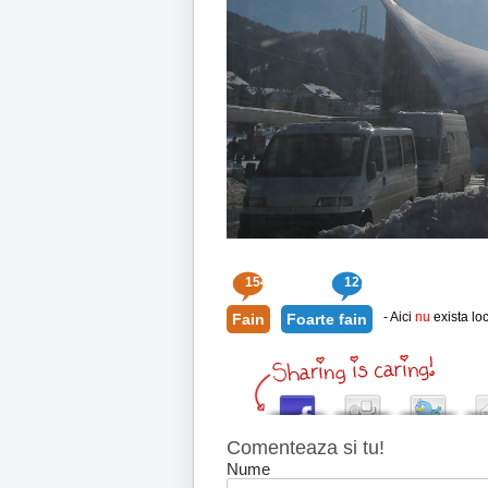
154
127
- Aici
nu
exista loc
Fain
Foarte fain
Comenteaza si tu!
Nume