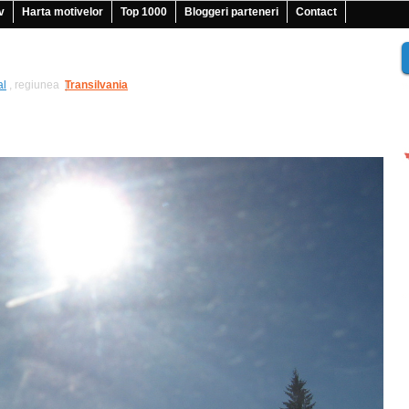
v
Harta motivelor
Top 1000
Bloggeri parteneri
Contact
al
, regiunea
Transilvania
|