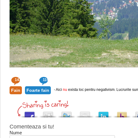
143
119
- Aici
nu
exista loc pentru negativism. Lucrurile sun
Fain
Foarte fain
Comenteaza si tu!
Nume