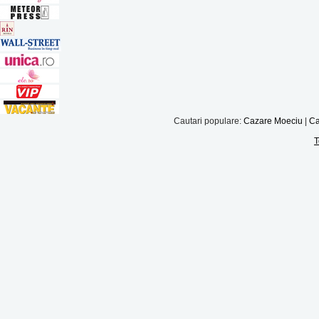
Cautari populare:
Cazare Moeciu
|
Ca
T