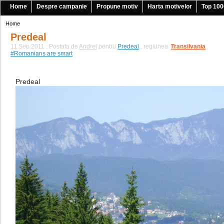
Home
Despre campanie
Propune motiv
Harta motivelor
Top 100
Home
Predeal
11.Sep.2011 . Postata de
Andrei
pentru
Predeal
, regiunea
Transilvania
|
#Romanians are smart
Predeal