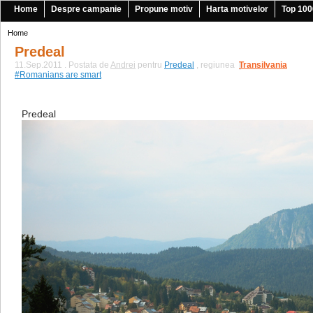
Home
Despre campanie
Propune motiv
Harta motivelor
Top 100
Home
Predeal
11.Sep.2011 . Postata de
Andrei
pentru
Predeal
, regiunea
Transilvania
|
#Romanians are smart
Predeal