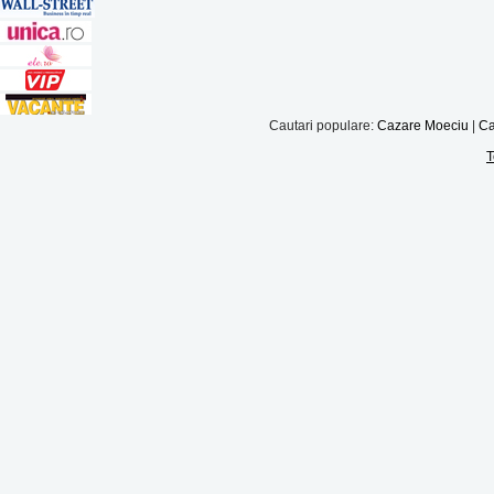
Cautari populare:
Cazare Moeciu
|
Ca
T