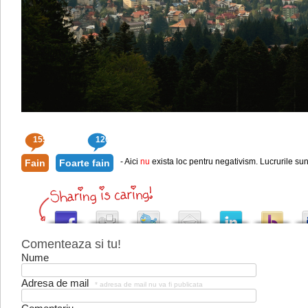
155
126
- Aici
nu
exista loc pentru negativism. Lucrurile sun
Fain
Foarte fain
Comenteaza si tu!
Nume
Adresa de mail
* adresa de mail nu va fi publicata