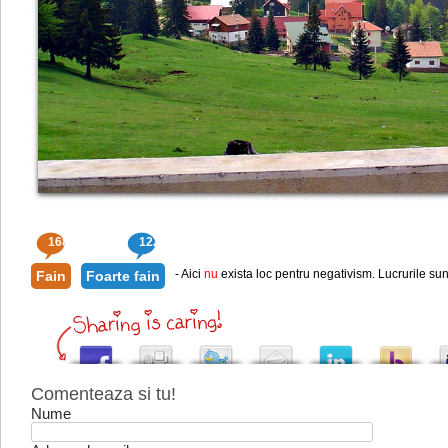
168
122
- Aici
nu
exista loc pentru negativism. Lucrurile sun
Fain
Foarte fain
Comenteaza si tu!
Nume