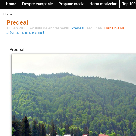
Home
Despre campanie
Propune motiv
Harta motivelor
Top 100
Home
Predeal
11.Sep.2011 . Postata de
Andrei
pentru
Predeal
, regiunea
Transilvania
|
#Romanians are smart
Predeal