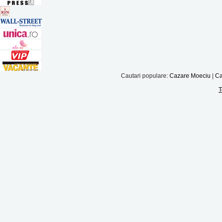
Cautari populare:
Cazare Moeciu
|
Ca
T