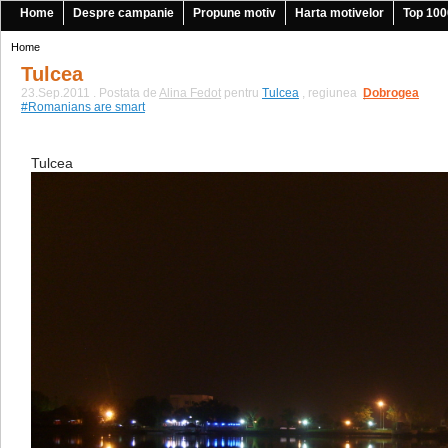
Home
Despre campanie
Propune motiv
Harta motivelor
Top 100
Home
Tulcea
23.Sep.2011 . Postata de
Alina Fedot
pentru
Tulcea
, regiunea
Dobrogea
|
#Romanians are smart
Tulcea