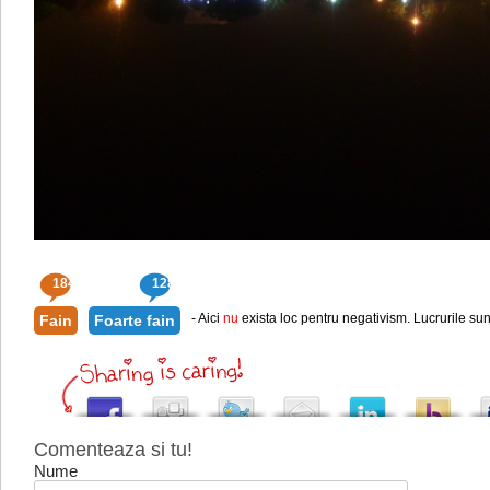
184
128
- Aici
nu
exista loc pentru negativism. Lucrurile sun
Fain
Foarte fain
Comenteaza si tu!
Nume