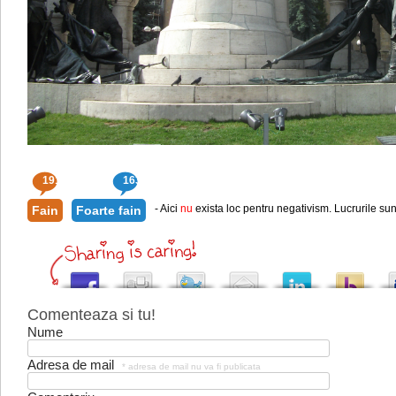
191
163
- Aici
nu
exista loc pentru negativism. Lucrurile sun
Fain
Foarte fain
Comenteaza si tu!
Nume
Adresa de mail
* adresa de mail nu va fi publicata