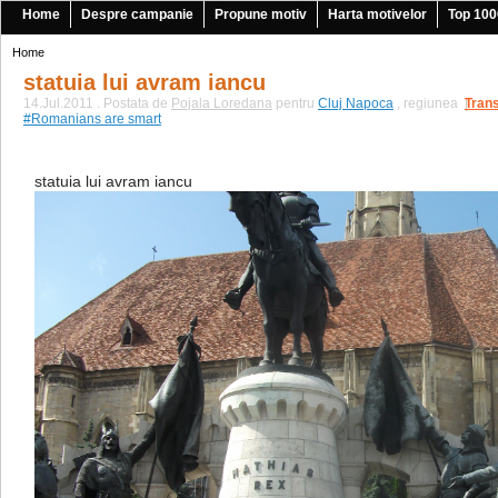
Home
Despre campanie
Propune motiv
Harta motivelor
Top 100
Home
statuia lui avram iancu
14.Jul.2011 . Postata de
Pojala Loredana
pentru
Cluj Napoca
, regiunea
Trans
|
#Romanians are smart
statuia lui avram iancu