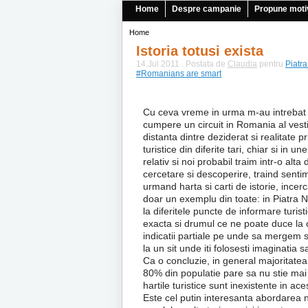
Home
Despre campanie
Propune moti
Home
Istoria totusi exista
14.Jul.2011 . Postata de
Claudia
pentru
Piatr
#Romanians are smart
Cu ceva vreme in urma m-au intrebat ni
cumpere un circuit in Romania al vest
distanta dintre deziderat si realitate p
turistice din diferite tari, chiar si in
relativ si noi probabil traim intr-o alt
cercetare si descoperire, traind sent
urmand harta si carti de istorie, incer
doar un exemplu din toate: in Piatra N
la diferitele puncte de informare turisti
exacta si drumul ce ne poate duce la c
indicatii partiale pe unde sa mergem 
la un sit unde iti folosesti imaginatia 
Ca o concluzie, in general majoritatea 
80% din populatie pare sa nu stie mai ni
hartile turistice sunt inexistente in ace
Este cel putin interesanta abordarea nat