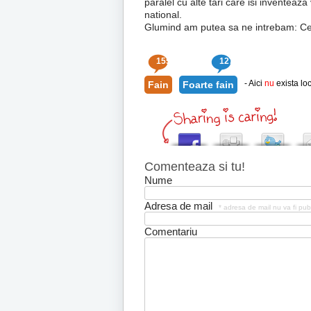
paralel cu alte tari care isi inventeaza
national.
Glumind am putea sa ne intrebam: Ce a
155
127
- Aici
nu
exista loc
Fain
Foarte fain
Comenteaza si tu!
Nume
Adresa de mail
* adresa de mail nu va fi pub
Comentariu