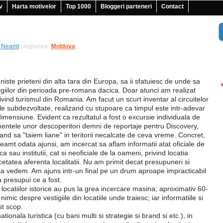
v
Harta motivelor
Top 1000
Bloggeri parteneri
Contact
a Neamt
, regiunea
|
Moldova
ste prieteni din alta tara din Europa, sa ii sfatuiesc de unde sa
igiilor din perioada pre-romana dacica. Doar atunci am realizat
rivind turismul din Romania. Am facut un scurt inventar al circuitelor
 unele subdezvoltate, realizand cu stupoare ca timpul este intr-adevar
a dimensiune. Evident ca rezultatul a fost o excursie individuala de
imentele unor descoperitori demni de reportaje pentru Discovery,
cand sa "taiem liane" in teritorii necalcate de ceva vreme. Concret,
eamt odata ajunsi, am incercat sa aflam informatii atat oficiale de
ca sau institutii, cat si neoficiale de la oameni, privind locatia
etatea aferenta localitatii. Nu am primit decat presupuneri si
sa vedem. Am ajuns intr-un final pe un drum aproape impracticabil
sa presupui ce a fost.
locatiilor istorice au pus la grea incercare masina; aproximativ 60-
mic despre vestigiile din locatiile unde traiesc; iar informatiile si
st scop.
ionala turistica (cu bani multi si strategie si brand si etc.), in