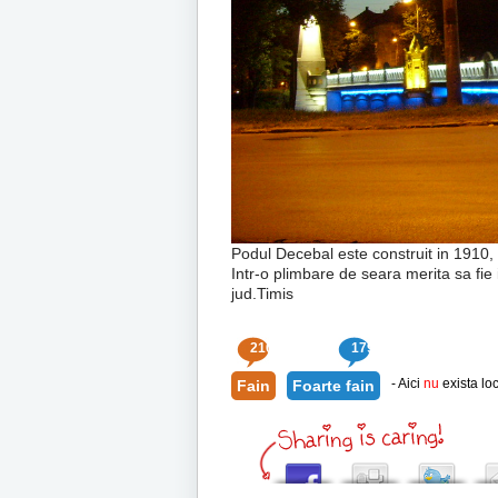
Podul Decebal este construit in 1910, r
Intr-o plimbare de seara merita sa fie i
jud.Timis
210
179
- Aici
nu
exista loc
Fain
Foarte fain