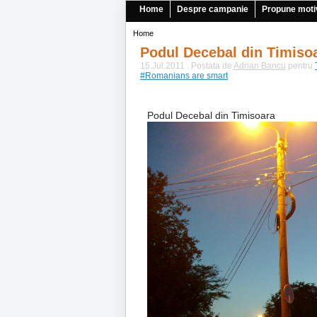
Home
Despre campanie
Propune moti
Home
Podul Decebal din Timiso
15.Jul.2011 . Postata de
Adrian Bancu
pentru
#Romanians are smart
Podul Decebal din Timisoara