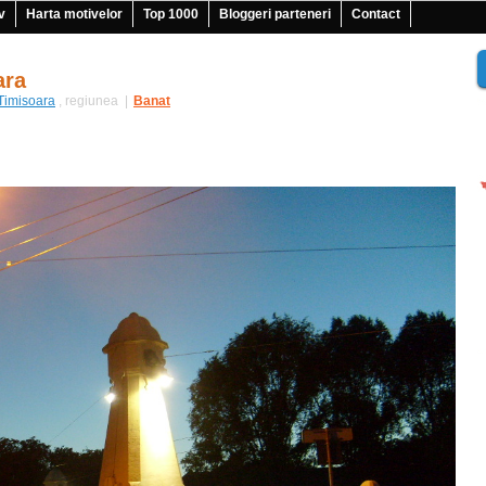
v
Harta motivelor
Top 1000
Bloggeri parteneri
Contact
ara
Timisoara
, regiunea
|
Banat