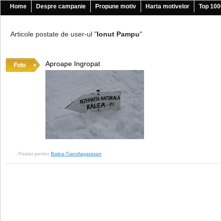
Home
Despre campanie
Propune motiv
Harta motivelor
Top 100
Articole postate de user-ul "
Ionut Pampu
"
Aproape Ingropat
- Postat pentru
Balea-Transfagarasan