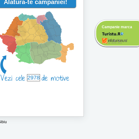
Alatura-te campaniei!
Campanie marca
2978
ibiu