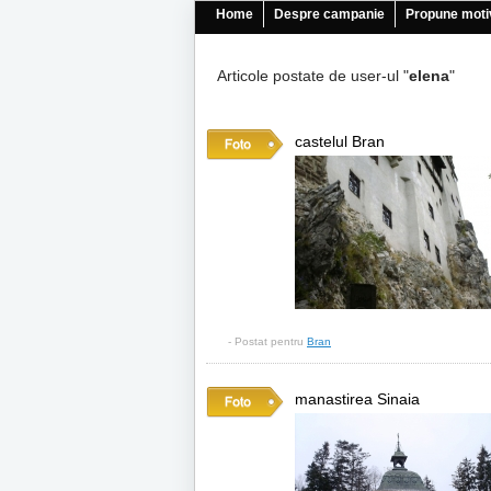
Home
Despre campanie
Propune moti
Articole postate de user-ul "
elena
"
castelul Bran
- Postat pentru
Bran
manastirea Sinaia