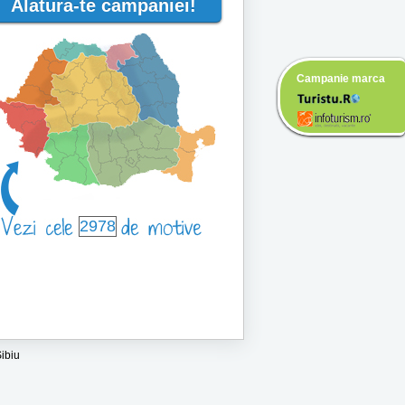
Alatura-te campaniei!
Campanie marca
2978
ibiu