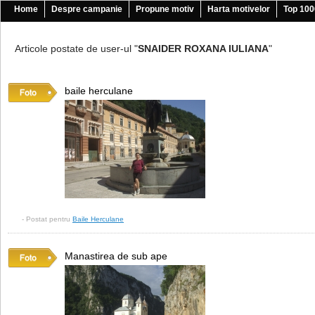
Home
Despre campanie
Propune motiv
Harta motivelor
Top 100
Articole postate de user-ul "
SNAIDER ROXANA IULIANA
"
baile herculane
- Postat pentru
Baile Herculane
Manastirea de sub ape