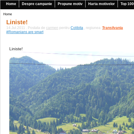
Home
Despre campanie
Propune motiv
Harta motivelor
Top 100
Home
Liniste!
14.Jul.2011 . Postata de
carmen
pentru
Colibita
, regiunea
Transilvania
|
#Romanians are smart
Liniste!