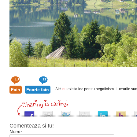
137
115
- Aici
nu
exista loc pentru negativism. Lucrurile sun
Fain
Foarte fain
Comenteaza si tu!
Nume