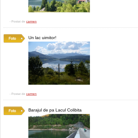
- Postat de
carmen
Un lac uimitor!
- Postat de
carmen
Barajul de pa Lacul Colibita