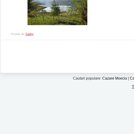
- Postat de
Cathy
Cautari populare:
Cazare Moeciu
|
Ca
T