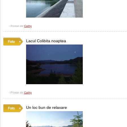
- Postat de
Cathy
Lacul Colibita noaptea
- Postat de
Cathy
Un loc bun de relaxare