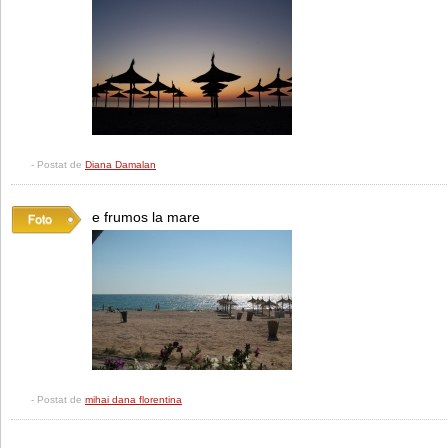
- Postat de
Diana Damalan
e frumos la mare
- Postat de
mihai dana florentina