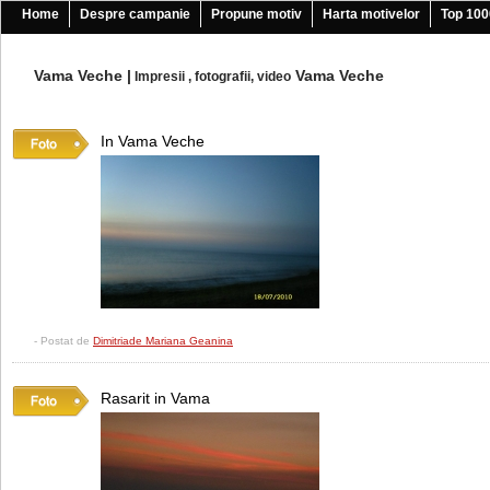
Home
Despre campanie
Propune motiv
Harta motivelor
Top 100
Vama Veche
|
Vama Veche
Impresii , fotografii, video
In Vama Veche
- Postat de
Dimitriade Mariana Geanina
Rasarit in Vama