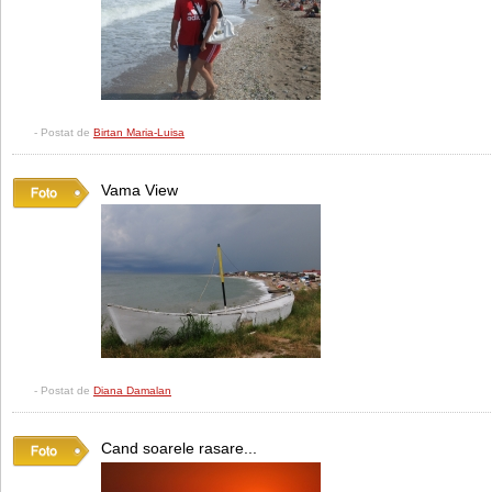
- Postat de
Birtan Maria-Luisa
Vama View
- Postat de
Diana Damalan
Cand soarele rasare...