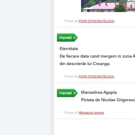
- Postat de
POPA STOICAN FELICIA
Eternitate
De fiecare data cand mergem in zona Aga
din descrierile lui Creanga.
- Postat de
POPA STOICAN FELICIA
Manastirea Agapia
Pictata de Nicolae Grigores
- Postat de
Mihalache simona