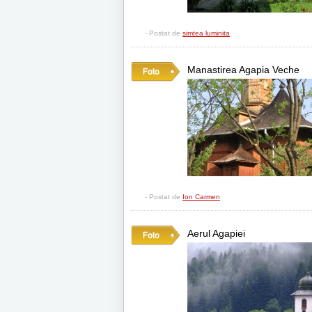
- Postat de
simtea luminita
Manastirea Agapia Veche
- Postat de
Ion Carmen
Aerul Agapiei