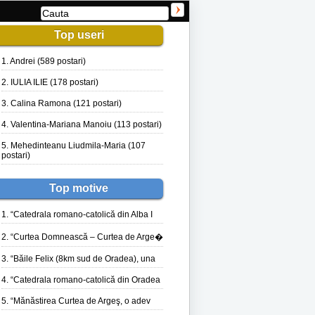
Top useri
1. Andrei (589 postari)
2. IULIA ILIE (178 postari)
3. Calina Ramona (121 postari)
4. Valentina-Mariana Manoiu (113 postari)
5. Mehedinteanu Liudmila-Maria (107
postari)
Top motive
1. “Catedrala romano-catolică din Alba I
2. “Curtea Domnească – Curtea de Arge�
3. “Băile Felix (8km sud de Oradea), una
4. “Catedrala romano-catolică din Oradea
5. “Mănăstirea Curtea de Argeş, o adev