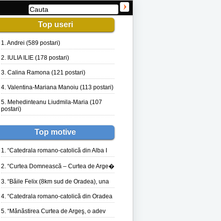
Top useri
1. Andrei (589 postari)
2. IULIA ILIE (178 postari)
3. Calina Ramona (121 postari)
4. Valentina-Mariana Manoiu (113 postari)
5. Mehedinteanu Liudmila-Maria (107
postari)
Top motive
1. “Catedrala romano-catolică din Alba I
2. “Curtea Domnească – Curtea de Arge�
3. “Băile Felix (8km sud de Oradea), una
4. “Catedrala romano-catolică din Oradea
5. “Mănăstirea Curtea de Argeş, o adev