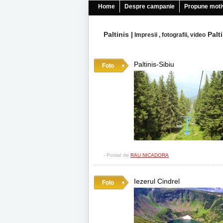
Home
Despre campanie
Propune moti
Paltinis
|
Palt
Impresii , fotografii, video
Paltinis-Sibiu
- Postat de
RAU NICADORA
Iezerul Cindrel