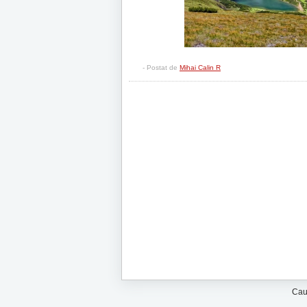
- Postat de
Mihai Calin R
Cau