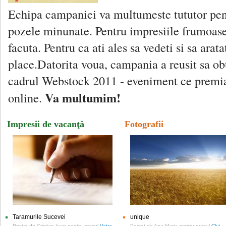
Echipa campaniei va multumeste tututor pen
pozele minunate. Pentru impresiile frumoas
facuta. Pentru ca ati ales sa vedeti si sa ara
place.Datorita voua, campania a reusit sa ob
cadrul Webstock 2011 - eveniment ce premia
Va multumim!
online.
Impresii de vacanţă
Fotografii
Taramurile Sucevei
unique
Postat de
Cristian Ioan
pentru orasul
Vatra
Postat de
Ana-Maria
pentru orasul
Cluj