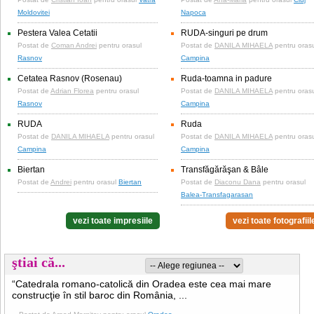
Moldovitei
Napoca
Pestera Valea Cetatii
RUDA-singuri pe drum
Postat de
Coman Andrei
pentru orasul
Postat de
DANILA MIHAELA
pentru oras
Rasnov
Campina
Cetatea Rasnov (Rosenau)
Ruda-toamna in padure
Postat de
Adrian Florea
pentru orasul
Postat de
DANILA MIHAELA
pentru oras
Rasnov
Campina
RUDA
Ruda
Postat de
DANILA MIHAELA
pentru orasul
Postat de
DANILA MIHAELA
pentru oras
Campina
Campina
Biertan
Transfăgărăşan & Bâle
Postat de
Andrei
pentru orasul
Biertan
Postat de
Diaconu Dana
pentru orasul
Balea-Transfagarasan
vezi toate impresiile
vezi toate fotografiil
ştiai că...
“Catedrala romano-catolică din Oradea este cea mai mare
construcţie în stil baroc din România, ...