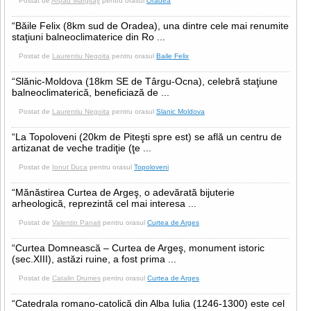
Postat de
Arpad Margitay
pentru orasul
Oradea
“Băile Felix (8km sud de Oradea), una dintre cele mai renumite
staţiuni balneoclimaterice din Ro ...
Postat de
Laurentiu Negoita
pentru orasul
Baile Felix
“Slănic-Moldova (18km SE de Târgu-Ocna), celebră staţiune
balneoclimaterică, beneficiază de ...
Postat de
Laurentiu Negoita
pentru orasul
Slanic Moldova
“La Topoloveni (20km de Piteşti spre est) se află un centru de
artizanat de veche tradiţie (ţe ...
Postat de
Ionut Duca
pentru orasul
Topoloveni
“Mănăstirea Curtea de Argeş, o adevărată bijuterie
arheologică, reprezintă cel mai interesa ...
Postat de
Valentin Panait
pentru orasul
Curtea de Arges
“Curtea Domnească – Curtea de Argeş, monument istoric
(sec.XIII), astăzi ruine, a fost prima ...
Postat de
Catalin Drumes
pentru orasul
Curtea de Arges
“Catedrala romano-catolică din Alba Iulia (1246-1300) este cel