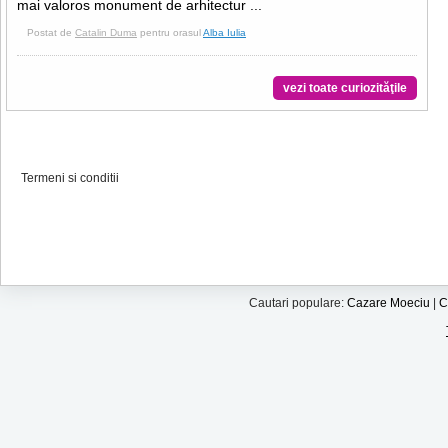
mai valoros monument de arhitectur ...
Postat de
Catalin Duma
pentru orasul
Alba Iulia
vezi toate curiozităţile
Termeni si conditii
Cautari populare:
Cazare Moeciu
|
C